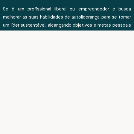
Se é um profissional liberal ou empreendedor e busca
melhorar as suas habilidades de autoliderança para se tornar
um líder sustentável, alcançando objetivos e metas pessoais
e profissionais, recomendo realizar esta jornada:
Livro "Faz os Teus Sonhos Acontecerem"
Palestra "Faz os Teus Sonhos Acontecerem"
Formação em Autoliderança - ´Uhane Leadership
Programme
Programa de Mentoria